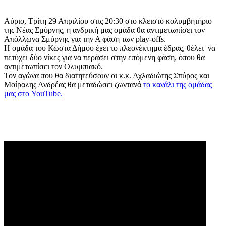
Αύριο, Τρίτη 29 Απριλίου στις 20:30 στο κλειστό κολυμβητήριο
της Νέας Σμύρνης, η ανδρική μας ομάδα θα αντιμετωπίσει τον
Απόλλωνα Σμύρνης για την Α φάση των play-offs.
Η ομάδα του Κώστα Δήμου έχει το πλεονέκτημα έδρας, θέλει να
πετύχει δύο νίκες για να περάσει στην επόμενη φάση, όπου θα
αντιμετωπίσει τον Ολυμπιακό.
Τον αγώνα που θα διατητεύσουν οι κ.κ. Αχλαδιώτης Σπύρος και
Μοίραλης Ανδρέας θα μεταδώσει ζωντανά
το κανάλι της ομάδας
μας στο YouTube.