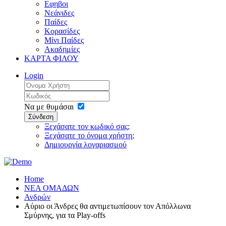
Εφηβοι
Νεάνιδες
Παίδες
Κορασίδες
Μίνι Παίδες
Ακαδημίες
ΚΑΡΤΑ ΦΙΛΟΥ
Login
Να με θυμάσαι
Σύνδεση
Ξεχάσατε τον κωδικό σας;
Ξεχάσατε το όνομα χρήστη;
Δημιουργία λογαριασμού
Home
ΝΕΑ ΟΜΑΔΩΝ
Ανδρών
Αύριο οι Άνδρες θα αντιμετωπίσουν τον Απόλλωνα
Σμύρνης, για τα Play-offs