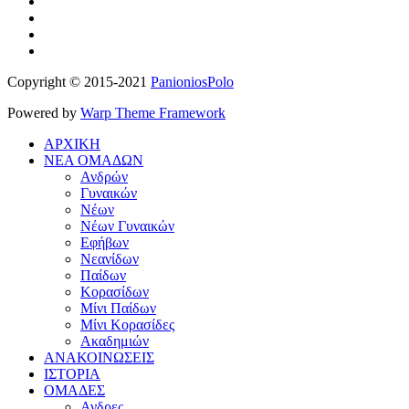
Copyright © 2015-2021
PanioniosPolo
Powered by
Warp Theme Framework
ΑΡΧΙΚΗ
ΝΕΑ ΟΜΑΔΩΝ
Ανδρών
Γυναικών
Νέων
Νέων Γυναικών
Εφήβων
Νεανίδων
Παίδων
Κορασίδων
Μίνι Παίδων
Μίνι Κορασίδες
Ακαδημιών
ΑΝΑΚΟΙΝΩΣΕΙΣ
ΙΣΤΟΡΙΑ
ΟΜΑΔΕΣ
Ανδρες