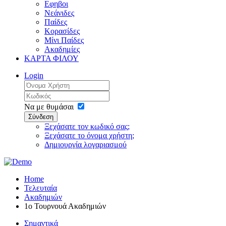
Εφηβοι
Νεάνιδες
Παίδες
Κορασίδες
Μίνι Παίδες
Ακαδημίες
ΚΑΡΤΑ ΦΙΛΟΥ
Login
Να με θυμάσαι
Σύνδεση
Ξεχάσατε τον κωδικό σας;
Ξεχάσατε το όνομα χρήστη;
Δημιουργία λογαριασμού
Home
Τελευταία
Ακαδημιών
1o Τουρνουά Ακαδημιών
Σημαντικά