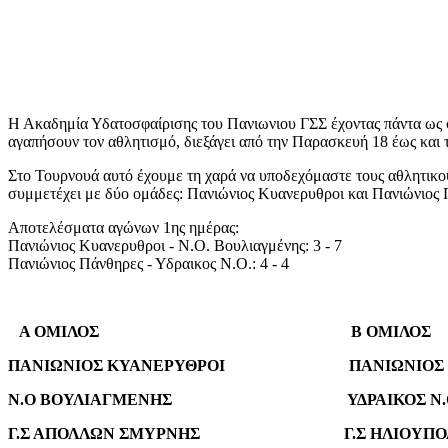
Η Ακαδημία Υδατοσφαίρισης του Πανιωνιου ΓΣΣ έχοντας πάντα ως στ
αγαπήσουν τον αθλητισμό, διεξάγει από την Παρασκευή 18 έως και
Στο Τουρνουά αυτό έχουμε τη χαρά να υποδεχόμαστε τους αθλητικο
συμμετέχει με δύο ομάδες: Πανιώνιος Κυανερυθροι και Πανιώνιος 
Αποτελέσματα αγώνων 1ης ημέρας:
Πανιώνιος Κυανερυθροι - Ν.Ο. Βουλιαγμένης: 3 - 7
Πανιώνιος Πάνθηρες - Υδραικος Ν.Ο.: 4 - 4
Α ΟΜΙΛΟΣ Β ΟΜΙΛΟΣ
ΠΑΝΙΩΝΙΟΣ ΚΥΑΝΕΡΥΘΡΟΙ ΠΑΝΙΩΝΙΟΣ Π
Ν.Ο ΒΟΥΛΙΑΓΜΕΝΗΣ ΥΔΡΑΙΚΟΣ Ν.
Γ.Σ ΑΠΟΛΛΩΝ ΣΜΥΡΝΗΣ Γ.Σ ΗΛΙΟΥΠΟ