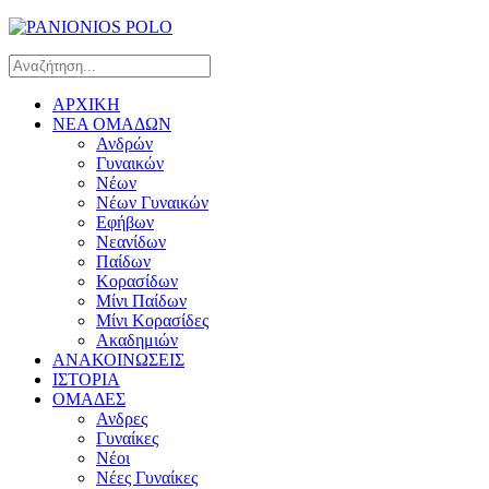
ΑΡΧΙΚΗ
ΝΕΑ ΟΜΑΔΩΝ
Ανδρών
Γυναικών
Νέων
Νέων Γυναικών
Εφήβων
Νεανίδων
Παίδων
Κορασίδων
Μίνι Παίδων
Μίνι Κορασίδες
Ακαδημιών
ΑΝΑΚΟΙΝΩΣΕΙΣ
ΙΣΤΟΡΙΑ
ΟΜΑΔΕΣ
Ανδρες
Γυναίκες
Νέοι
Νέες Γυναίκες