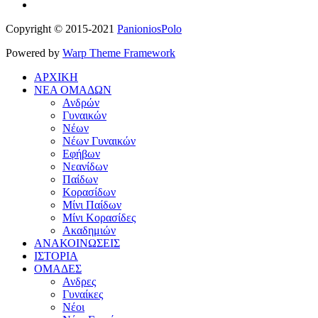
Copyright © 2015-2021
PanioniosPolo
Powered by
Warp Theme Framework
ΑΡΧΙΚΗ
ΝΕΑ ΟΜΑΔΩΝ
Ανδρών
Γυναικών
Νέων
Νέων Γυναικών
Εφήβων
Νεανίδων
Παίδων
Κορασίδων
Μίνι Παίδων
Μίνι Κορασίδες
Ακαδημιών
ΑΝΑΚΟΙΝΩΣΕΙΣ
ΙΣΤΟΡΙΑ
ΟΜΑΔΕΣ
Ανδρες
Γυναίκες
Νέοι