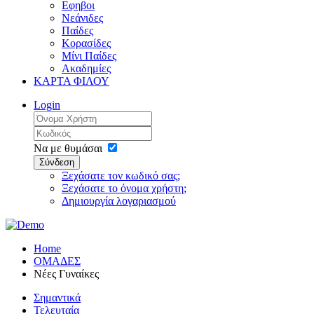
Εφηβοι
Νεάνιδες
Παίδες
Κορασίδες
Μίνι Παίδες
Ακαδημίες
ΚΑΡΤΑ ΦΙΛΟΥ
Login
Να με θυμάσαι
Σύνδεση
Ξεχάσατε τον κωδικό σας;
Ξεχάσατε το όνομα χρήστη;
Δημιουργία λογαριασμού
Home
ΟΜΑΔΕΣ
Νέες Γυναίκες
Σημαντικά
Τελευταία