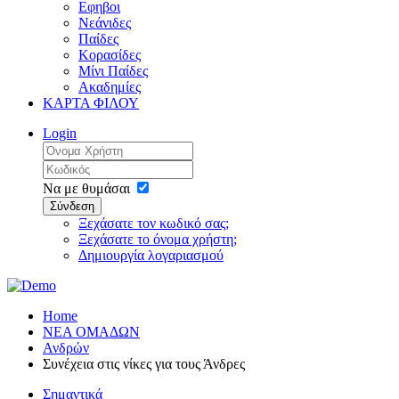
Εφηβοι
Νεάνιδες
Παίδες
Κορασίδες
Μίνι Παίδες
Ακαδημίες
ΚΑΡΤΑ ΦΙΛΟΥ
Login
Να με θυμάσαι
Σύνδεση
Ξεχάσατε τον κωδικό σας;
Ξεχάσατε το όνομα χρήστη;
Δημιουργία λογαριασμού
Home
ΝΕΑ ΟΜΑΔΩΝ
Ανδρών
Συνέχεια στις νίκες για τους Άνδρες
Σημαντικά