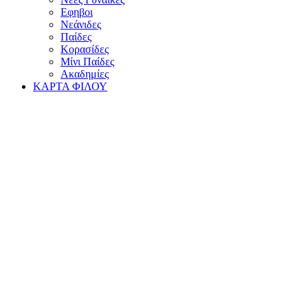
Εφηβοι
Νεάνιδες
Παίδες
Κορασίδες
Μίνι Παίδες
Ακαδημίες
ΚΑΡΤΑ ΦΙΛΟΥ