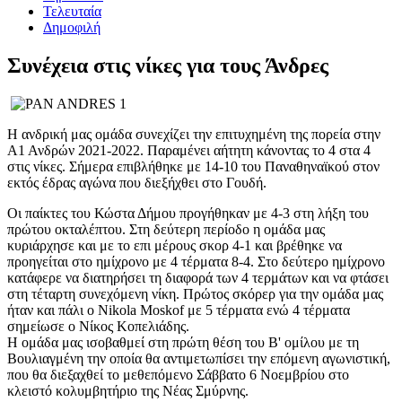
Τελευταία
Δημοφιλή
Συνέχεια στις νίκες για τους Άνδρες
Η ανδρική μας ομάδα συνεχίζει την επιτυχημένη της πορεία στην
Α1 Ανδρών 2021-2022. Παραμένει αήτητη κάνοντας το 4 στα 4
στις νίκες. Σήμερα επιβλήθηκε με 14-10 του Παναθηναϊκού στον
εκτός έδρας αγώνα που διεξήχθει στο Γουδή.
Οι παίκτες του Κώστα Δήμου προγήθηκαν με 4-3 στη λήξη του
πρώτου οκταλέπτου. Στη δεύτερη περίοδο η ομάδα μας
κυριάρχησε και με το επι μέρους σκορ 4-1 και βρέθηκε να
προηγείται στο ημίχρονο με 4 τέρματα 8-4. Στο δεύτερο ημίχρονο
κατάφερε να διατηρήσει τη διαφορά των 4 τερμάτων και να φτάσει
στη τέταρτη συνεχόμενη νίκη. Πρώτος σκόρερ για την ομάδα μας
ήταν και πάλι ο Nikola Moskof με 5 τέρματα ενώ 4 τέρματα
σημείωσε ο Νίκος Κοπελιάδης.
Η ομάδα μας ισοβαθμεί στη πρώτη θέση του Β' ομίλου με τη
Βουλιαγμένη την οποία θα αντιμετωπίσει την επόμενη αγωνιστική,
που θα διεξαχθεί το μεθεπόμενο Σάββατο 6 Νοεμβρίου στο
κλειστό κολυμβητήριο της Νέας Σμύρνης.