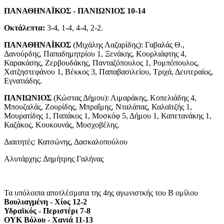
ΠΑΝΑΘΗΝΑΪΚΟΣ - ΠΑΝΙΩΝΙΟΣ 10-14
Οκτάλεπτα:
3-4, 1-4, 4-4, 2-2.
ΠΑΝΑΘΗΝΑΪΚΟΣ
(Μιχάλης Λαζαρίδης): Γαβαλάς Θ.,
Δανούρδης, Παπαδημητρίου 1, Ξενάκης, Κουρλιάφτης 4,
Καρακάσης, Ζερβουδάκης, Πανταζόπουλος 1, Ρομπόπουλος,
Χατζηστεφάνου 1, Βέκκος 3, Παπαβασιλείου, Τριχά, Δευτεραίος,
Εγνατιάδης.
ΠΑΝΙΩΝΙΟΣ
(Κώστας Δήμου): Λιμαράκης, Κοπελιάδης 4,
Μπουζαλάς, Ζουρίδης, Μπραΐμης, Νταλάπας, Καλαϊτζής 1,
Μουρατίδης 1, Παπάκος 1, Μοσκόφ 5, Δήμου 1, Καπετανάκης 1,
Καζάκος, Κουκουνάς, Μοσχοβέλης.
Διαιτητές: Κατσώνης, Δασκαλοπούλου
Αλυτάρχης: Δημήτρης Γαλήνας
Τα υπόλοιπα αποτλέσματα της 4ης αγωνιστκής του Β ομίλου
Βουλιαγμένη - Χίος 12-2
Υδραϊκός - Περιστέρι 7-8
ΟΥΚ Βόλου - Χανιά 11-13