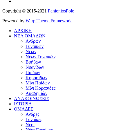
Copyright © 2015-2021
PanioniosPolo
Powered by
Warp Theme Framework
ΑΡΧΙΚΗ
ΝΕΑ ΟΜΑΔΩΝ
Ανδρών
Γυναικών
Νέων
Νέων Γυναικών
Εφήβων
Νεανίδων
Παίδων
Κορασίδων
Μίνι Παίδων
Μίνι Κορασίδες
Ακαδημιών
ΑΝΑΚΟΙΝΩΣΕΙΣ
ΙΣΤΟΡΙΑ
ΟΜΑΔΕΣ
Ανδρες
Γυναίκες
Νέοι
Νέες Γυναίκες