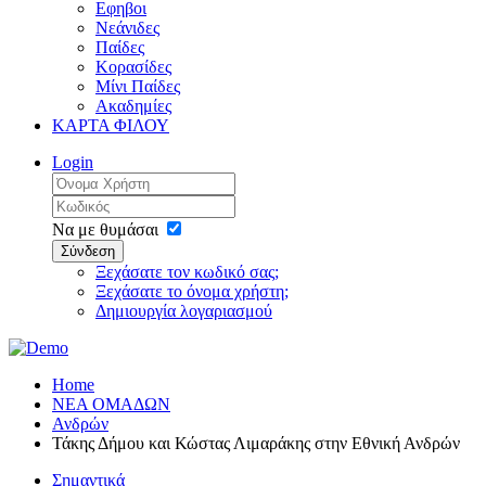
Εφηβοι
Νεάνιδες
Παίδες
Κορασίδες
Μίνι Παίδες
Ακαδημίες
ΚΑΡΤΑ ΦΙΛΟΥ
Login
Να με θυμάσαι
Σύνδεση
Ξεχάσατε τον κωδικό σας;
Ξεχάσατε το όνομα χρήστη;
Δημιουργία λογαριασμού
Home
ΝΕΑ ΟΜΑΔΩΝ
Ανδρών
Τάκης Δήμου και Κώστας Λιμαράκης στην Εθνική Ανδρών
Σημαντικά