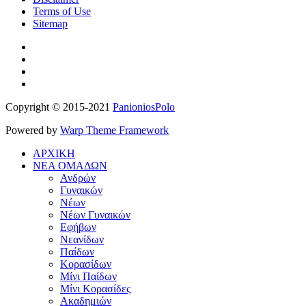
Terms of Use
Sitemap
Copyright © 2015-2021
PanioniosPolo
Powered by
Warp Theme Framework
ΑΡΧΙΚΗ
ΝΕΑ ΟΜΑΔΩΝ
Ανδρών
Γυναικών
Νέων
Νέων Γυναικών
Εφήβων
Νεανίδων
Παίδων
Κορασίδων
Μίνι Παίδων
Μίνι Κορασίδες
Ακαδημιών