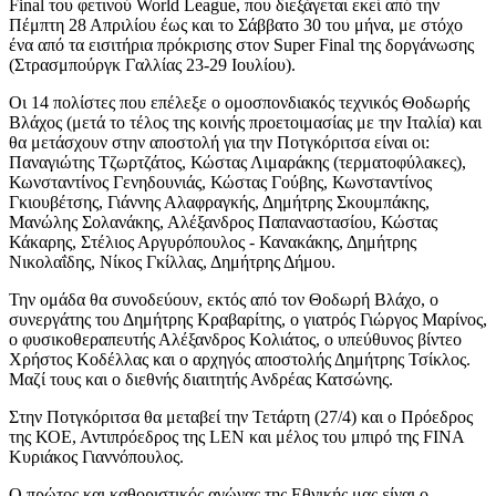
Final του φετινού World League, που διεξάγεται εκεί από την
Πέμπτη 28 Απριλίου έως και το Σάββατο 30 του μήνα, με στόχο
ένα από τα εισιτήρια πρόκρισης στον Super Final της δοργάνωσης
(Στρασμπούργκ Γαλλίας 23-29 Ιουλίου).
Οι 14 πολίστες που επέλεξε ο ομοσπονδιακός τεχνικός Θοδωρής
Βλάχος (μετά το τέλος της κοινής προετοιμασίας με την Ιταλία) και
θα μετάσχουν στην αποστολή για την Ποτγκόριτσα είναι οι:
Παναγιώτης Τζωρτζάτος, Κώστας Λιμαράκης (τερματοφύλακες),
Κωνσταντίνος Γενηδουνιάς, Κώστας Γούβης, Κωνσταντίνος
Γκιουβέτσης, Γιάννης Αλαφραγκής, Δημήτρης Σκουμπάκης,
Μανώλης Σολανάκης, Αλέξανδρος Παπαναστασίου, Κώστας
Κάκαρης, Στέλιος Αργυρόπουλος - Κανακάκης, Δημήτρης
Νικολαΐδης, Νίκος Γκίλλας, Δημήτρης Δήμου.
Την ομάδα θα συνοδεύουν, εκτός από τον Θοδωρή Βλάχο, ο
συνεργάτης του Δημήτρης Κραβαρίτης, ο γιατρός Γιώργος Μαρίνος,
ο φυσικοθεραπευτής Αλέξανδρος Κολιάτος, ο υπεύθυνος βίντεο
Χρήστος Κοδέλλας και ο αρχηγός αποστολής Δημήτρης Τσίκλος.
Μαζί τους και ο διεθνής διαιτητής Ανδρέας Κατσώνης.
Στην Ποτγκόριτσα θα μεταβεί την Τετάρτη (27/4) και ο Πρόεδρος
της ΚΟΕ, Αντιπρόεδρος της LEN και μέλος του μπιρό της FINA
Κυριάκος Γιαννόπουλος.
Ο πρώτος και καθοριστικός αγώνας της Εθνικής μας είναι ο