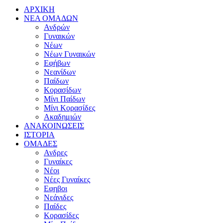
ΑΡΧΙΚΗ
ΝΕΑ ΟΜΑΔΩΝ
Ανδρών
Γυναικών
Νέων
Νέων Γυναικών
Εφήβων
Νεανίδων
Παίδων
Κορασίδων
Μίνι Παίδων
Μίνι Κορασίδες
Ακαδημιών
ΑΝΑΚΟΙΝΩΣΕΙΣ
ΙΣΤΟΡΙΑ
ΟΜΑΔΕΣ
Ανδρες
Γυναίκες
Νέοι
Νέες Γυναίκες
Εφηβοι
Νεάνιδες
Παίδες
Κορασίδες