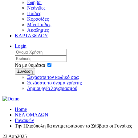
Εφηβοι
Νεάνιδες
Παίδες
Κορασίδες
Μίνι Παίδες
Ακαδημίες
ΚΑΡΤΑ ΦΙΛΟΥ
Login
Να με θυμάσαι
Σύνδεση
Ξεχάσατε τον κωδικό σας;
Ξεχάσατε το όνομα χρήστη;
Δημιουργία λογαριασμού
Home
ΝΕΑ ΟΜΑΔΩΝ
Γυναικών
Την Ηλιούπολη θα αντιμετωπίσουν το Σάββατο οι Γυναίκες
23 Απρ
2025