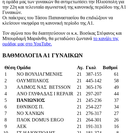
η ομάδα μας των γυναικών θα αντιμετωπίσει την Ηλιούπολη για
την 22η και τελευταία αγωνιστική της κανονικής περιόδου της Α1
Γυναικών.
Οι παίκτριες του Τάσου Παπαναστασίου θα επιδιώξουν να
κλείσουν νικηφόρα τη κανονική περίοδο της Α1.
Τον αγώνα που θα διαιτητεύσουν οι κ.κ. Βοσίκας Στέφανος και
Μπουρδαμή Μαριάνθη, θα μεταδώσει ζωντανά
το κανάλι της
ομάδας μας στο YouTube.
ΒΑΘΜΟΛΟΓΙΑ Α1 ΓΥΝΑΙΚΩΝ
Θέση
Ομάδα
Αγ.
Γκολ
Βαθμοί
1
ΝΟ ΒΟΥΛΙΑΓΜΕΝΗΣ
21
387-155
61
2
ΟΛΥΜΠΙΑΚΟΣ
21
445-142
58
3
ΑΛΙΜΟΣ ΝΑΣ BETSSON
21
365-176
49
4
ΑΝΟ ΓΛΥΦΑΔΑΣ I REPAIR
21
297-207
44
5
ΠΑΝΙΩΝΙΟΣ
21
245-236
37
6
ΕΘΝΙΚΟΣ Π.
21
254-227
34
7
ΝΟ ΧΑΝΙΩΝ
21
276-317
27
8
ΠΑΟΚ DOMUS ERGO
21
264-301
26
9
AEK
21
191-313
16
10
ΓΣ ΗΛΙΟΥΠΟΛΗΣ
21
181-374
8