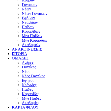
Ανδρών
Γυναικών
Νέων
Νέων Γυναικών
Εφήβων
Νεανίδων
Παίδων
Κορασίδων
Μίνι Παίδων
Μίνι Κορασίδες
Ακαδημιών
ΑΝΑΚΟΙΝΩΣΕΙΣ
ΙΣΤΟΡΙΑ
ΟΜΑΔΕΣ
Ανδρες
Γυναίκες
Νέοι
Νέες Γυναίκες
Εφηβοι
Νεάνιδες
Παίδες
Κορασίδες
Μίνι Παίδες
Ακαδημίες
ΚΑΡΤΑ ΦΙΛΟΥ