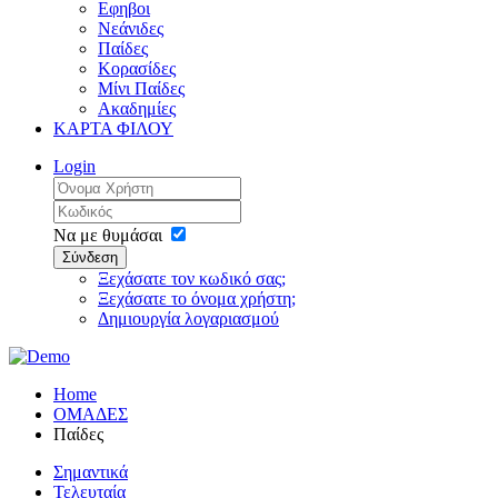
Εφηβοι
Νεάνιδες
Παίδες
Κορασίδες
Μίνι Παίδες
Ακαδημίες
ΚΑΡΤΑ ΦΙΛΟΥ
Login
Να με θυμάσαι
Σύνδεση
Ξεχάσατε τον κωδικό σας;
Ξεχάσατε το όνομα χρήστη;
Δημιουργία λογαριασμού
Home
ΟΜΑΔΕΣ
Παίδες
Σημαντικά
Τελευταία