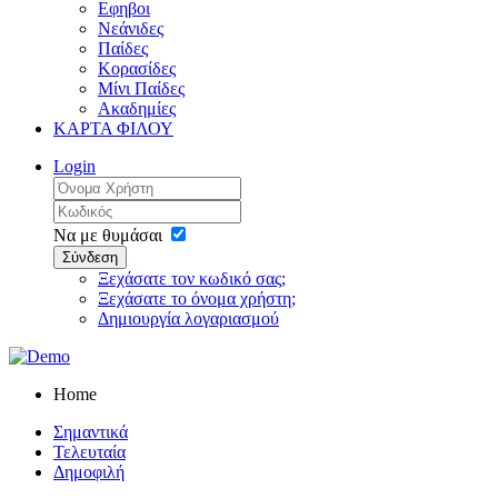
Εφηβοι
Νεάνιδες
Παίδες
Κορασίδες
Μίνι Παίδες
Ακαδημίες
ΚΑΡΤΑ ΦΙΛΟΥ
Login
Να με θυμάσαι
Σύνδεση
Ξεχάσατε τον κωδικό σας;
Ξεχάσατε το όνομα χρήστη;
Δημιουργία λογαριασμού
Home
Σημαντικά
Τελευταία
Δημοφιλή