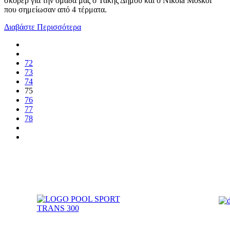
σκόρερ για την ομάδα μας ο Τάκης Δήμου και ο Nikola Moskof
που σημείωσαν από 4 τέρματα.
Διαβάστε Περισσότερα
72
73
74
75
76
77
78